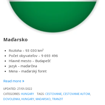
Maďarsko
Rozloha – 93 030 km²
Počet obyvateľov – 9 693 496
Hlavné mesto – Budapešť
Jazyk – maďarčina
Mena – maďarský forint
„Trip
Read more
to
UPDATED:
27/01/2022
Hungary“
CATEGORIES:
HUNGARY
TAGS:
CESTOVANIE
,
CESTOVANIE AUTOM
,
DOVOLENKA
,
HUNGARY
,
MADARSKO
,
TRANZIT